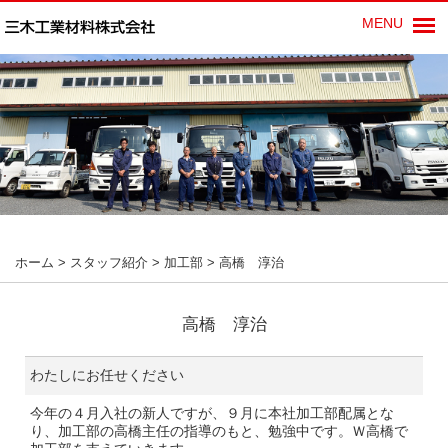
MENU
ホーム
>
スタッフ紹介
>
加工部
>
高橋 淳治
高橋 淳治
わたしにお任せください
今年の４月入社の新人ですが、９月に本社加工部配属とな
り、加工部の高橋主任の指導のもと、勉強中です。Ｗ高橋で