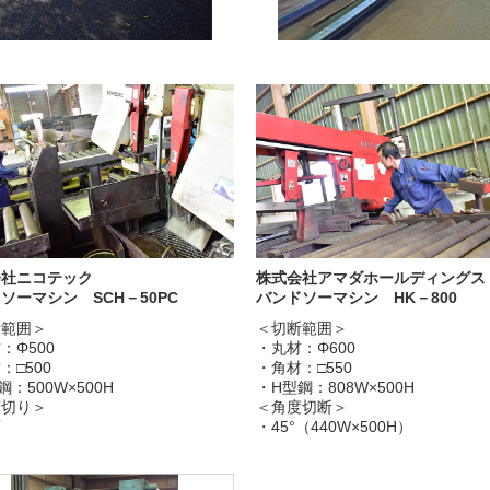
会社ニコテック
株式会社アマダホールディングス
ソーマシン SCH－50PC
バンドソーマシン HK－800
断範囲＞
＜切断範囲＞
：Φ500
・丸材：Φ600
：□500
・角材：□550
鋼：500W×500H
・H型鋼：808W×500H
度切り＞
＜角度切断＞
可
・45°（440W×500H）