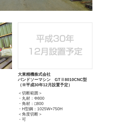
大東精機株式会社
バンドソーマシン GTⅡ8010CNC型
（※平成30年12月設置予定）
＜切断範囲＞
・丸材：Φ800
・角材：□800
・H型鋼：1025W×750H
＜角度切断＞
・可