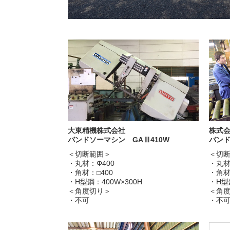
大東精機株式会社
株式
バンドソーマシン GAⅢ410W
バンド
＜切断範囲＞
＜切
・丸材：Φ400
・丸材
・角材：□400
・角材
・H型鋼：400W×300H
・H型
＜角度切り＞
＜角
・不可
・不