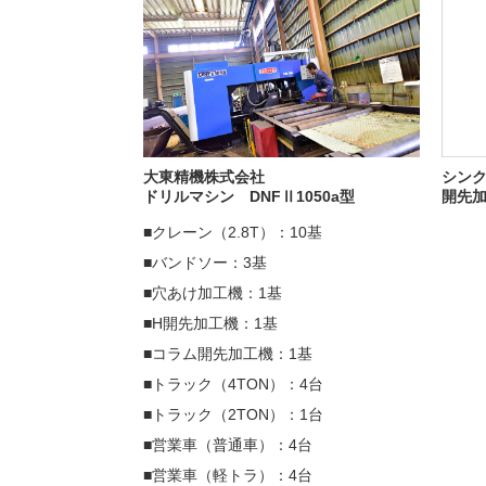
大東精機株式会社
シン
ドリルマシン DNFⅡ1050a型
開先加
■クレーン（2.8T）：10基
■バンドソー：3基
■穴あけ加工機：1基
■H開先加工機：1基
■コラム開先加工機：1基
■トラック（4TON）：4台
■トラック（2TON）：1台
■営業車（普通車）：4台
■営業車（軽トラ）：4台